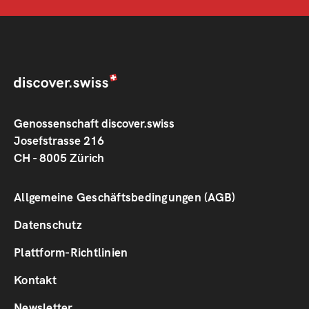
Genossenschaft discover.swiss
Josefstrasse 216
CH - 8005 Zürich
Footer
Allgemeine Geschäftsbedingungen (AGB)
1
Datenschutz
Plattform-Richtlinien
Footer
Kontakt
2
Newsletter