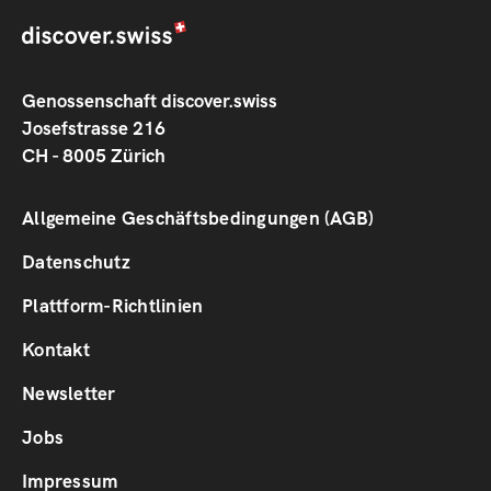
Genossenschaft discover.swiss
Josefstrasse 216
CH - 8005 Zürich
Footer
Allgemeine Geschäftsbedingungen (AGB)
1
Datenschutz
Plattform-Richtlinien
Footer
Kontakt
2
Newsletter
Jobs
Impressum