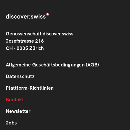
Genossenschaft discover.swiss
Josefstrasse 216
CH - 8005 Zürich
Footer
Allgemeine Geschäftsbedingungen (AGB)
1
Datenschutz
Plattform-Richtlinien
Footer
Kontakt
2
Newsletter
Jobs