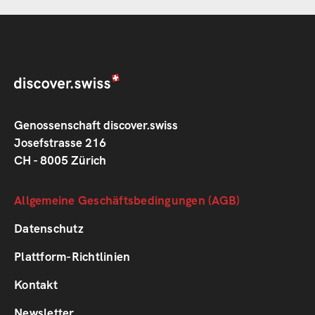
Genossenschaft discover.swiss
Josefstrasse 216
CH - 8005 Zürich
Footer
Allgemeine Geschäftsbedingungen (AGB)
1
Datenschutz
Plattform-Richtlinien
Footer
Kontakt
2
Newsletter