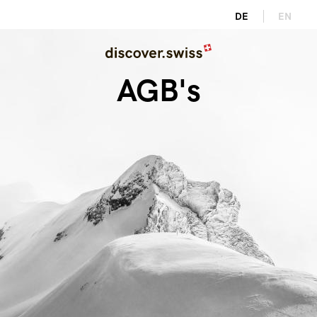
Direkt
DE
EN
zum
Image
Inhalt
AGB's