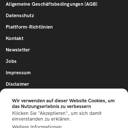
Footer
Allgemeine Geschäftsbedingungen (AGB)
1
Datenschutz
Plattform-Richtlinien
Footer
Kontakt
2
Newsletter
Jobs
Impressum
Disclaimer
Wir verwenden auf dieser Website Cookies, um
Social
das Nutzungserlebnis zu verbessern
Media
Klicken Sie "Akzeptieren", um sich damit
einverstanden zu erklären.
Unterstützt vom Innovationsfond für Tourimus des
Weitere Informationen