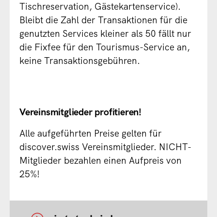
Service-Lieferanten gemäss definierten
Tischreservation, Gästekartenservice).
Kommissionen inkl. Rückerstattung. Als
Bleibt die Zahl der Transaktionen für die
Payment Provider bei gemischten Warenkörben
genutzten Services kleiner als 50 fällt nur
wird Stripe verwendet (Bezahlung via
die Fixfee für den Tourismus-Service an,
Kreditkarten, Google Pay und Apple Pay
keine Transaktionsgebühren.
möglich)
Unterstützung von weiteren Payment
Provider (mit Einschränkungen)
Vereinsmitglieder profitieren!
Integration von Gutscheinsystemen
Erstellung von Abrechnungen für alle
Alle aufgeführten Preise gelten für
involvierte Parteien
discover.swiss Vereinsmitglieder. NICHT-
Verfügbar als B2C- und B2B-Marktplatz.
Mitglieder bezahlen einen Aufpreis von
Beim B2C Markplatz wird die Bestellung im
25%!
Kontext des Profils des Gastes durchgeführt
und der Gast bezahlt bei discover.swiss. Im
B2B Fall werden die Bestellungen durch einen