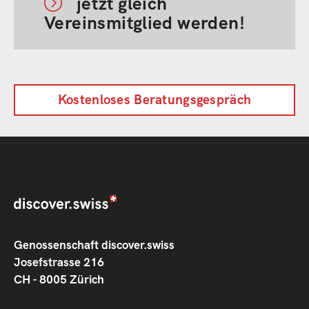
jetzt gleich
Shop des Partners bei discover.swiss erstellt
Vereinsmitglied werden!
und der Gast bezahlt beim Partner.
Einfache Anbindung der Markplatz
Funktionalitäten und Einbindung in das eigene
Frontend via API oder mittels der Checkout
Kostenloses Beratungsgespräch
Webkomponente von discover.swiss
Genossenschaft discover.swiss
Josefstrasse 216
CH - 8005 Zürich