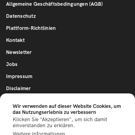
Footer
Allgemeine Geschäftsbedingungen (AGB)
1
Datenschutz
Plattform-Richtlinien
Footer
Kontakt
2
Newsletter
Jobs
Impressum
Disclaimer
Wir verwenden auf dieser Website Cookies, um
Social
das Nutzungserlebnis zu verbessern
Media
Klicken Sie "Akzeptieren", um sich damit
einverstanden zu erklären.
Unterstützt vom Innovationsfond für Tourimus des
Weitere Informationen