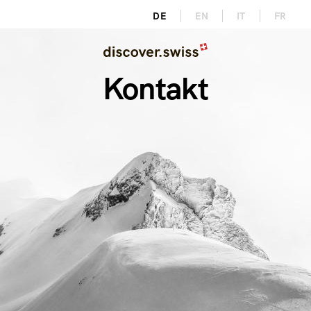
Direkt
DE
EN
IT
FR
zum
Image
Inhalt
Kontakt