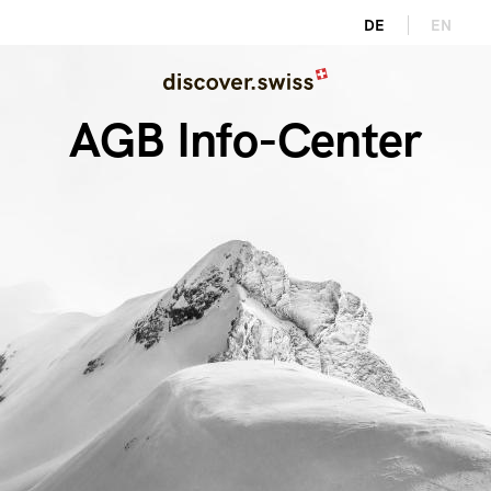
Direkt
DE
EN
zum
Image
Inhalt
AGB Info-Center