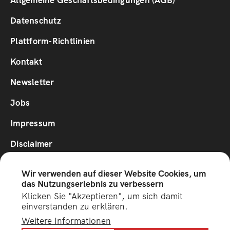
Footer
1
Datenschutz
Plattform-Richtlinien
Footer
Kontakt
2
Newsletter
Jobs
Impressum
Disclaimer
Wir verwenden auf dieser Website Cookies, um
Social
das Nutzungserlebnis zu verbessern
Media
Klicken Sie "Akzeptieren", um sich damit
einverstanden zu erklären.
Unterstützt vom Innovationsfond für Tourimus des
Weitere Informationen
Staatssekretariats für Wirtschaft (SECO)