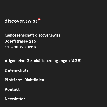
Genossenschaft discover.swiss
Josefstrasse 216
CH - 8005 Zürich
Footer
Allgemeine Geschäftsbedingungen (AGB)
1
Datenschutz
Plattform-Richtlinien
Footer
Kontakt
2
Newsletter