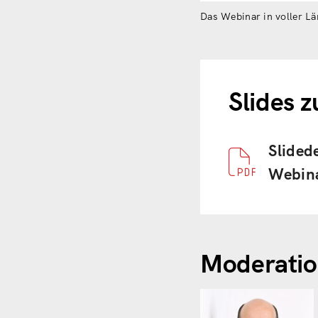
Das Webinar in voller Lä
Slides 
Document
Slided
Webin
Moderatio