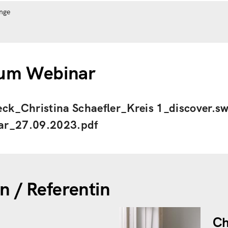
nge
zum Webinar
eck_Christina Schaefler_Kreis 1_discover.sw
ar_27.09.2023.pdf
n / Referentin
Ch