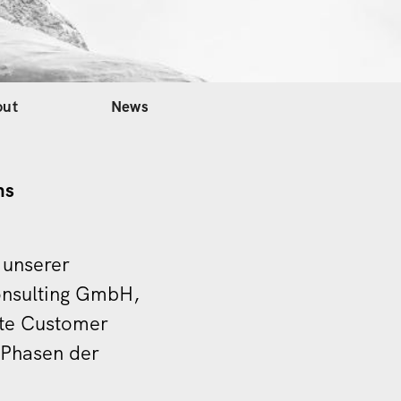
out
News
ns
unserer
onsulting GmbH,
rte Customer
 Phasen der