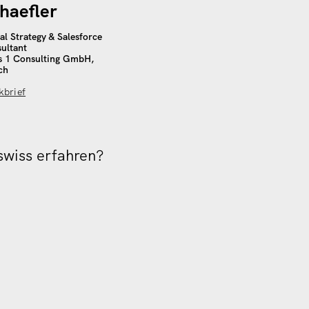
haefler
tal Strategy & Salesforce
ultant
s 1 Consulting GmbH,
ch
kbrief
swiss erfahren?