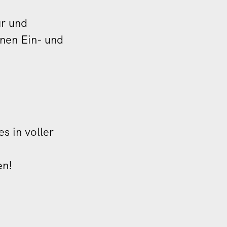
ur und
inen Ein- und
s in voller
en!