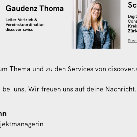
Sc
Gaudenz Thoma
Digi
Leiter Vertrieb &
Cons
Vereinskoordination
Krei
discover.swiss
Züri
Stec
zum Thema und zu den Services von discover.
bei uns. Wir freuen uns auf deine Nachricht.
nn
ojektmanagerin