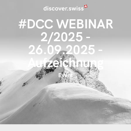
Image
Direkt
zum
#DCC WEBINAR
Inhalt
2/2025 -
26.09.2025 -
Aufzeichnung
Event