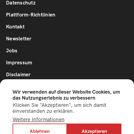
1
Datenschutz
Plattform-Richtlinien
Footer
Kontakt
2
Newsletter
Jobs
Impressum
Disclaimer
Wir verwenden auf dieser Website Cookies, um
Social
das Nutzungserlebnis zu verbessern
Media
Klicken Sie "Akzeptieren", um sich damit
einverstanden zu erklären.
Unterstützt vom Innovationsfond für Tourimus des
Weitere Informationen
Staatssekretariats für Wirtschaft (SECO)
Image
Ablehnen
Akzeptieren