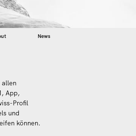
out
News
 allen
M, App,
ss-Profil
els und
reifen können.