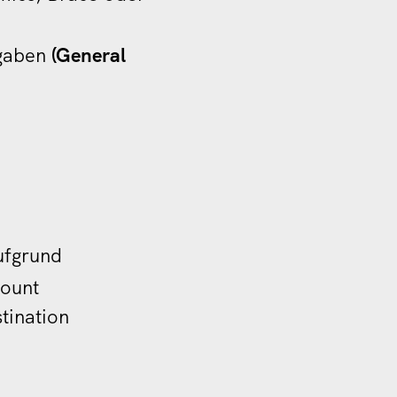
rgaben
(
General
ufgrund
count
tination