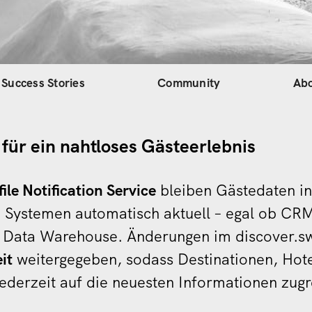
gation
Success Stories
Community
Ab
für ein nahtloses Gästeerlebnis
file Notification Service
bleiben Gästedaten in
 Systemen automatisch aktuell – egal ob CR
 Data Warehouse. Änderungen im discover.swi
it
weitergegeben, sodass Destinationen, Hot
jederzeit auf die neuesten Informationen zug