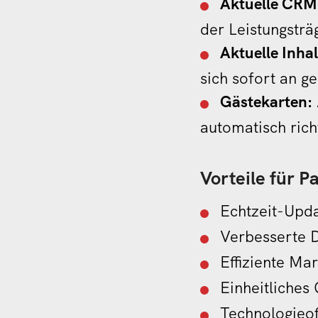
Aktuelle CRM
der Leistungsträ
Aktuelle Inhal
sich sofort an 
Gästekarten:
automatisch richt
Vorteile für P
Echtzeit-Upda
Verbesserte 
Effiziente Ma
Einheitliches
Technologieof