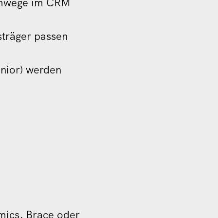
Umwege im CRM
sträger passen
enior) werden
mics, Brace oder