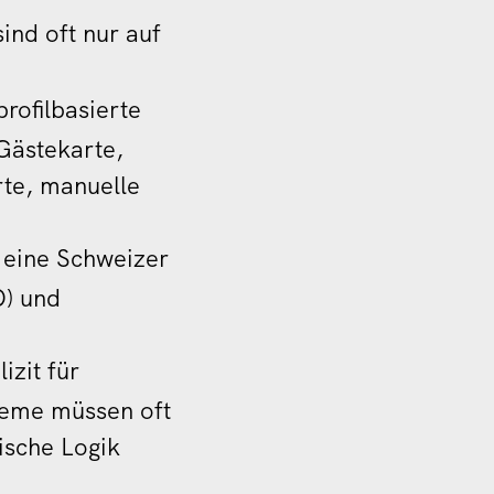
nd oft nur auf
profilbasierte
Gästekarte,
te, manuelle
t eine Schweizer
O) und
izit für
steme müssen oft
ische Logik