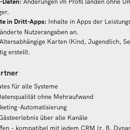
-Daten:
Änderungen im Profil landen ohne 
ger.
te in Dritt-Apps:
Inhalte in Apps der Leistung
geänderte Nutzerangaben an.
Altersabhängige Karten (Kind, Jugendlich, S
ig erstellt.
artner
tes für alle Systeme
Datenqualität ohne Mehraufwand
rketing-Automatisierung
 Gästeerlebnis über alle Kanäle
fen – kompatibel mit jedem CRM (z. B. Dyna